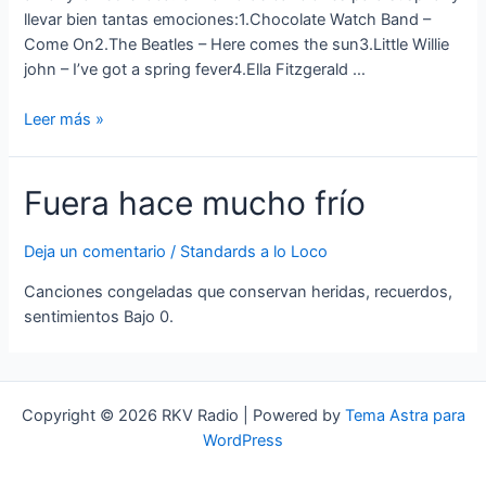
llevar bien tantas emociones:1.Chocolate Watch Band –
Come On2.The Beatles – Here comes the sun3.Little Willie
john – I’ve got a spring fever4.Ella Fitzgerald …
Here
Leer más »
comes
the
Fuera hace mucho frío
song
(tales
of
Deja un comentario
/
Standards a lo Loco
spring
Canciones congeladas que conservan heridas, recuerdos,
fever)
sentimientos Bajo 0.
Copyright © 2026 RKV Radio | Powered by
Tema Astra para
WordPress