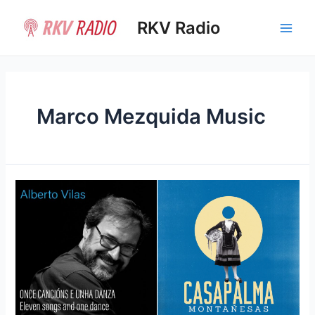
Ir
al
RKV Radio
Main
contenido
Men
Marco Mezquida Music