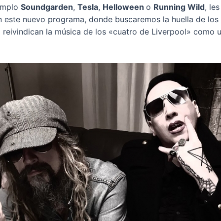
emplo
Soundgarden
,
Tesla
,
Helloween
o
Running Wild
, le
 este nuevo programa, donde buscaremos la huella de los B
 reivindican la música de los «cuatro de Liverpool» como u