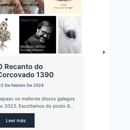
A Kanteira
O Recanto do
musical 
Corcovado 1390
9 De Febrero D
22 De Febrero De 2024
Esmorga bruta
epaso os mellores discos galegos
luns Triangulo
o 2023. Escoitamos do posto 6…
(Boiro), Copa
Leer más
Leer más