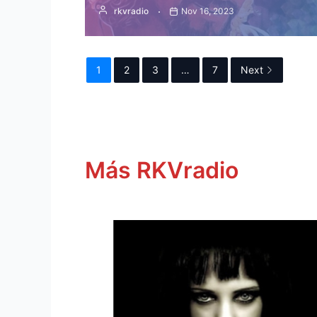
rkvradio
Nov 16, 2023
1
2
3
…
7
Next
Más RKVradio