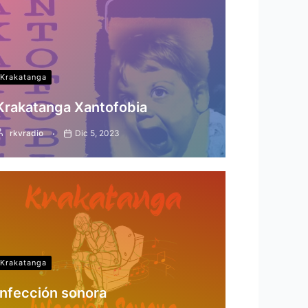
Krakatanga
Krakatanga Xantofobia
rkvradio
Dic 5, 2023
Krakatanga
Infección sonora