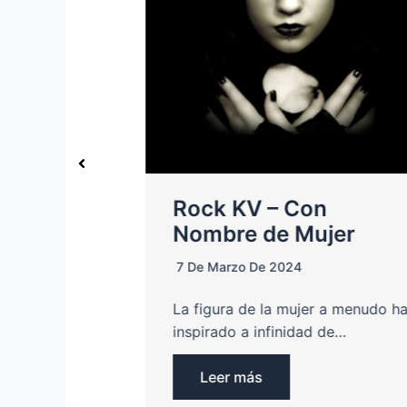
ce No
Rock KV – Con
Nombre de Mujer
7 De Marzo De 2024
al legado
La figura de la mujer a menudo h
Chains
inspirado a infinidad de…
Leer más