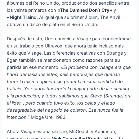
álbumes del Reino Unido, produciendo dos sencillos entre
los veinte primeros con
«The Damned Don’t Cry»
y
«Night Train»
. Al igual que su primer álbum, The Anvil
obtuvo un disco de plata en el Reino Unido.
Después de esto, Ure renunció a Visage para concentrarse
en su trabajo con Ultravox, que ahora tenía incluso más
éxito que Visage. Las diferencias creativas con Strange y
Egan también se mencionaron como razones para su
partida en ese momento.
«El problema con Visage era que
había demasiados jefes, seis personajes que querían
tener la misma opinión sin poner la misma cantidad de
trabajo. Yo estaba haciendo la mayor parte de la escritura
y la producción, y todos sabíamos que Steve [Strange] era
el líder. , pero cuando tuvo éxito, los celos y el lado
desagradable del negocio se colaron. Esa nunca fue la
intención.”
Midge Ure, 1983
Ahora Visage estaba sin Ure, McGeoch y Adamson,
quienes se unieron a
Nick Cave y Bad Seeds
. El bajista