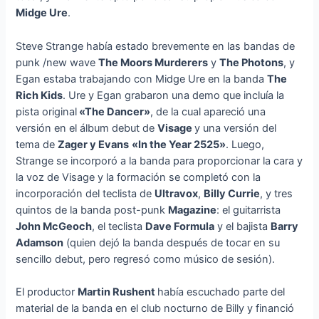
Midge Ure
.
Steve Strange había estado brevemente en las bandas de
punk /new wave
The Moors Murderers
y
The Photons
, y
Egan estaba trabajando con Midge Ure en la banda
The
Rich Kids
. Ure y Egan grabaron una demo que incluía la
pista original
«The Dancer»
, de la cual apareció una
versión en el álbum debut de
Visage
y una versión del
tema de
Zager y Evans
«In the Year 2525»
. Luego,
Strange se incorporó a la banda para proporcionar la cara y
la voz de Visage y la formación se completó con la
incorporación del teclista de
Ultravox
,
Billy Currie
, y tres
quintos de la banda post-punk
Magazine
: el guitarrista
John McGeoch
, el teclista
Dave Formula
y el bajista
Barry
Adamson
(quien dejó la banda después de tocar en su
sencillo debut, pero regresó como músico de sesión).
El productor
Martin Rushent
había escuchado parte del
material de la banda en el club nocturno de Billy y financió