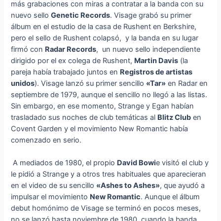
más grabaciones con miras a contratar a la banda con su
nuevo sello
Genetic Records
. Visage grabó su primer
álbum en el estudio de la casa de Rushent en Berkshire,
pero el sello de Rushent colapsó, y la banda en su lugar
firmó con
Radar Records
, un nuevo sello independiente
dirigido por el ex colega de Rushent,
Martin Davis
(la
pareja había trabajado juntos en
Registros de artistas
unidos
). Visage lanzó su primer sencillo
«Tar»
en Radar en
septiembre de 1979, aunque el sencillo no llegó a las listas.
Sin embargo, en ese momento, Strange y Egan habían
trasladado sus noches de club temáticas al
Blitz Club
en
Covent Garden y el movimiento New Romantic había
comenzado en serio.
A mediados de 1980, el propio
David Bowi
e visitó el club y
le pidió a Strange y a otros tres habituales que aparecieran
en el video de su sencillo
«Ashes to Ashes»
, que ayudó a
impulsar el movimiento
New Romantic
. Aunque el álbum
debut homónimo de Visage se terminó en pocos meses,
no se lanzó hasta noviembre de 1980, cuando la banda