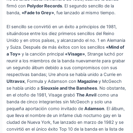
firmó con
Polydor Records
. El segundo sencillo de la
banda,
«Fade to Grey»
, fue lanzado al mismo tiempo.
El sencillo se convirtió en un éxito a principios de 1981,
situándose entre los diez primeros sencillos del Reino
Unido y en otros países, y alcanzando el no. 1 en Alemania
y Suiza. Después de más éxitos con los sencillos
«Mind of
a Toy»
y la canción principal
«Visage»
, Strange luchó por
reunir a los miembros de la banda nuevamente para grabar
un segundo álbum debido a sus compromisos con sus
respectivas bandas; Ure ahora se había unido a Currie en
Ultravox
, Formula y Adamson con
Magazine
y McGeoch
se había unido a
Siouxsie and the Banshees
. No obstante,
en el otoño de 1981, Visage grabó
The Anvil
como una
banda de cinco integrantes sin McGeoch y solo una
pequeña aportación como invitado de
Adamson
. El álbum,
que lleva el nombre de un infame club nocturno gay en la
ciudad de Nueva York, fue lanzado en marzo de 1982 y se
convirtió en el único éxito Top 10 de la banda en la lista de