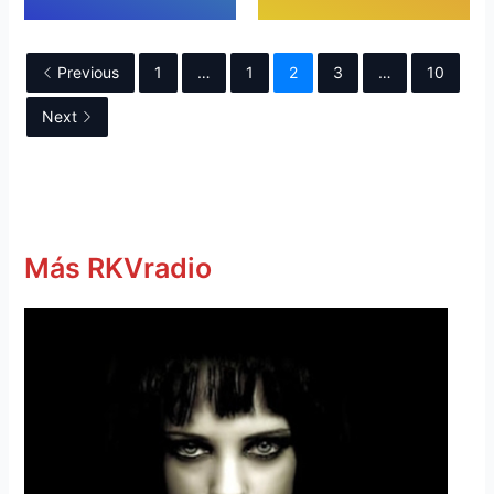
Previous
1
…
1
2
3
…
10
Next
Más RKVradio