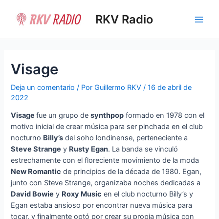
Ir
al
RKV Radio
Main
contenido
Men
Visage
Deja un comentario
/ Por
Guillermo RKV
/
16 de abril de
2022
Visage
fue un grupo de
synthpop
formado en 1978 con el
motivo inicial de crear música para ser pinchada en el club
nocturno
Billy’s
del soho londinense, perteneciente a
Steve Strange
y
Rusty Egan
. La banda se vinculó
estrechamente con el floreciente movimiento de la moda
New Romantic
de principios de la década de 1980. Egan,
junto con Steve Strange, organizaba noches dedicadas a
David Bowie
y
Roxy Music
en el club nocturno Billy’s y
Egan estaba ansioso por encontrar nueva música para
tocar, y finalmente optó por crear su propia música con