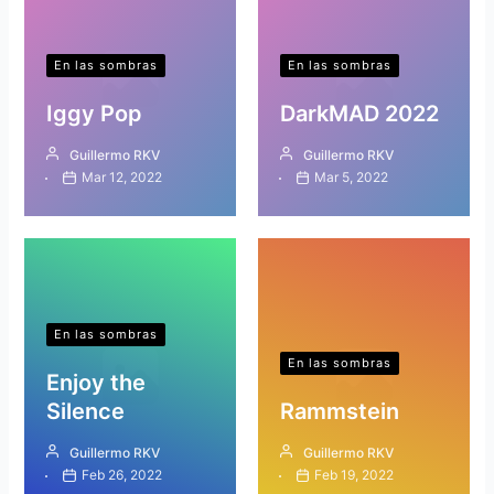
En las sombras
En las sombras
Iggy Pop
DarkMAD 2022
Guillermo RKV
Guillermo RKV
Mar 12, 2022
Mar 5, 2022
En las sombras
En las sombras
Enjoy the
Silence
Rammstein
Guillermo RKV
Guillermo RKV
Feb 26, 2022
Feb 19, 2022