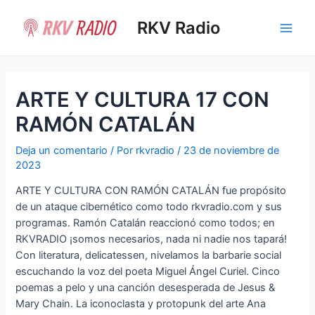
Ir
al
RKV Radio
Main
contenido
Men
ARTE Y CULTURA 17 CON
RAMÓN CATALÁN
Deja un comentario
/ Por
rkvradio
/
23 de noviembre de
2023
ARTE Y CULTURA CON RAMÓN CATALÁN fue propósito
de un ataque cibernético como todo rkvradio.com y sus
programas. Ramón Catalán reaccionó como todos; en
RKVRADIO ¡somos necesarios, nada ni nadie nos tapará!
Con literatura, delicatessen, nivelamos la barbarie social
escuchando la voz del poeta Miguel Ángel Curiel. Cinco
poemas a pelo y una canción desesperada de Jesus &
Mary Chain. La iconoclasta y protopunk del arte Ana