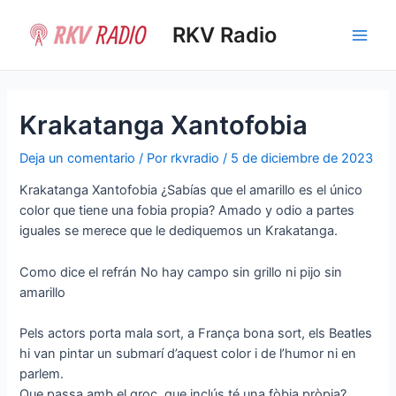
Ir
al
RKV Radio
Main
contenido
Men
Krakatanga Xantofobia
Deja un comentario
/ Por
rkvradio
/
5 de diciembre de 2023
Krakatanga Xantofobia ¿Sabías que el amarillo es el único
color que tiene una fobia propia? Amado y odio a partes
iguales se merece que le dediquemos un Krakatanga.
Como dice el refrán No hay campo sin grillo ni pijo sin
amarillo
Pels actors porta mala sort, a França bona sort, els Beatles
hi van pintar un submarí d’aquest color i de l’humor ni en
parlem.
Que passa amb el groc, que inclús té una fòbia pròpia?