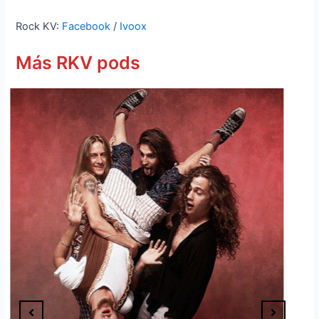
Rock KV:
Facebook
/
Ivoox
Más RKV pods