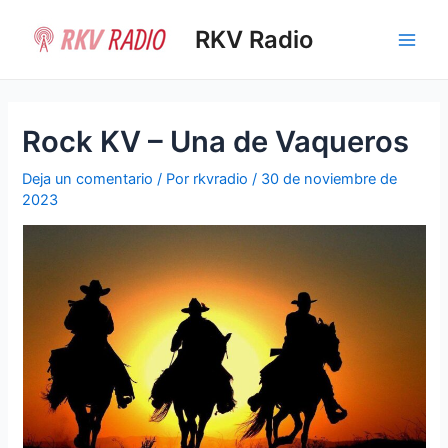
Ir
al
RKV Radio
Main
contenido
Men
Rock KV – Una de Vaqueros
Deja un comentario
/ Por
rkvradio
/
30 de noviembre de
2023