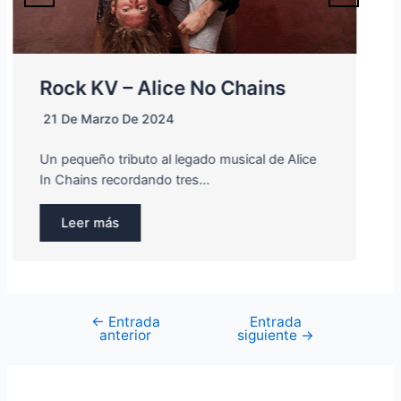
Rock KV – Con Nombre de
Mujer
7 De Marzo De 2024
La figura de la mujer a menudo ha inspirado a
infinidad de…
Leer más
←
Entrada
Entrada
Navegación
anterior
siguiente
→
de
entradas