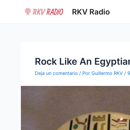
Ir
RKV Radio
al
contenido
Rock Like An Egyptia
Deja un comentario
/ Por
Guillermo RKV
/
9