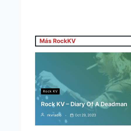
Más RockKV
Rock KV
Rock KV – Diary Of A Deadman
rkvradio
Oct 29, 2023