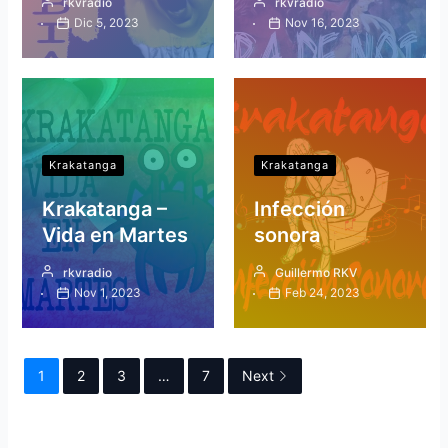
rkvradio
rkvradio
Dic 5, 2023
Nov 16, 2023
Krakatanga
Krakatanga
Krakatanga –
Infección
Vida en Martes
sonora
rkvradio
Guillermo RKV
Nov 1, 2023
Feb 24, 2023
1
2
3
…
7
Next