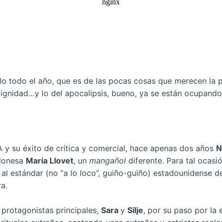
o todo el año, que es de las pocas cosas que merecen la p
dignidad…y lo del apocalipsis, bueno, ya se están ocupando
 y su éxito de crítica y comercial, hace apenas dos años
N
elonesa
María Llovet
, un
mangañol
diferente. Para tal ocasi
al estándar (no “a lo loco”, guiño-guiño) estadounidense 
ra.
rotagonistas principales,
Sara
y
Silje
, por su paso por la